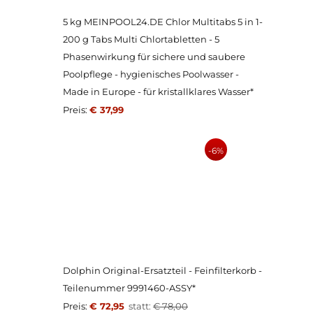
5 kg MEINPOOL24.DE Chlor Multitabs 5 in 1-
200 g Tabs Multi Chlortabletten - 5
Phasenwirkung für sichere und saubere
Poolpflege - hygienisches Poolwasser -
Made in Europe - für kristallklares Wasser*
Preis:
€ 37,99
-6%
Dolphin Original-Ersatzteil - Feinfilterkorb -
Teilenummer 9991460-ASSY*
Preis:
€ 72,95
statt:
€ 78,00