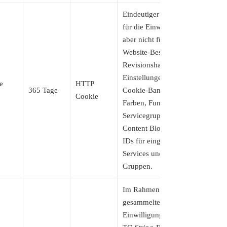
Eindeutiger Identifikator
für die Einwilligung,
aber nicht für den
Website-Besucher.
Revisionshash für die
Einstellungen des
e
HTTP
365 Tage
Cookie-Banners (Texte,
Cookie
Farben, Funktionen,
Servicegruppen, Dienste,
Content Blocker usw.).
IDs für eingewilligte
Services und Service-
Gruppen.
Im Rahmen von TCF
gesammelte
Einwilligungen, die im