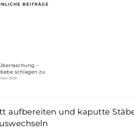
HNLICHE BEITRÄGE
Überraschung –
diebe schlagen zu
ember 2008
tt aufbereiten und kaputte Stäb
uswechseln