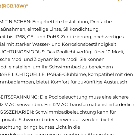
t(RGB,18W)*
T NISCHEN: Eingebettete Installation, Dreifache
aßnahmen, einteilige Linse, Silikondichtung,
it bis IP68, CE- und RoHS-Zertifizierung, hochwertiges
ial mit starker Wasser- und Korrosionsbeständigkeit
UCHTUNGSMODUS: Das Poollicht verfügt über 10 Modi,
tische Modi und 3 dynamische Modi. Sie können
odi einstellen, um Ihr Schwimmbad zu bereichern
E LICHTQUELLE: PAR56-Glühbirne, kompatibel mit den
mmbadlampen, bietet Komfort für zukünftige Austausch
ITSSPANNUNG: Die Poolbeleuchtung muss eine sichere
2 V AC verwenden. Ein 12V AC Transformator ist erforderlich
SZENARIEN: Schwimmbadbeleuchtung kann für
er private Schwimmbäder verwendet werden, bietet
uchtung, bringt buntes Licht in die
ngsdekoration, kann eine romantische Atmosphäre