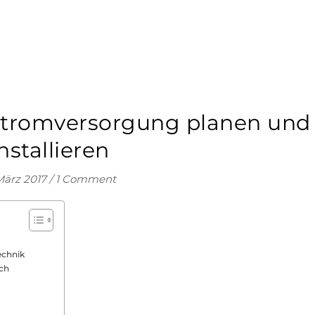
 Stromversorgung planen und
nstallieren
März 2017
/
1 Comment
echnik
ch