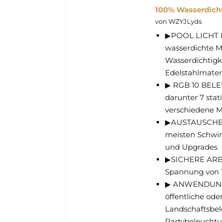
100% Wasserdich
von WZYJLyds
▶POOL LICHT MI
wasserdichte M
Wasserdichtigke
Edelstahlmater
▶ RGB 10 BELE
darunter 7 sta
verschiedene M
▶AUSTAUSCHBAR
meisten Schwi
und Upgrades
▶SICHERE ARBE
Spannung von 1
▶ ANWENDUNGS
öffentliche od
Landschaftsbele
Partybeleuchtu