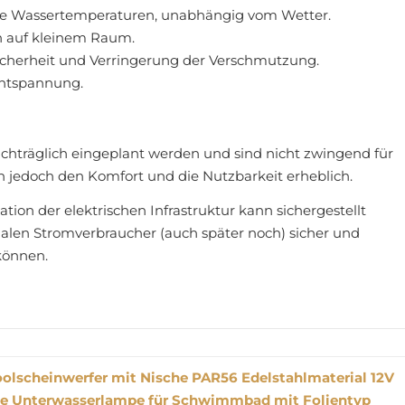
 Wassertemperaturen, unabhängig vom Wetter.
auf kleinem Raum.
icherheit und Verringerung der Verschmutzung.
ntspannung.
chträglich eingeplant werden und sind nicht zwingend für
en jedoch den Komfort und die Nutzbarkeit erheblich.
ation der elektrischen Infrastruktur kann sichergestellt
alen Stromverbraucher (auch später noch) sicher und
 können.
lscheinwerfer mit Nische PAR56 Edelstahlmaterial 12V
te Unterwasserlampe für Schwimmbad mit Folientyp