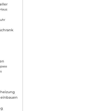
eller
 Haus
tuhr
rschrank
uen
ypass
cs
n
lheizung
l einbauen
ng