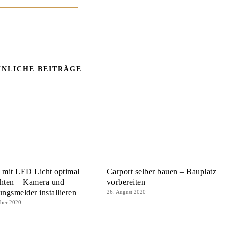
NLICHE BEITRÄGE
 mit LED Licht optimal
Carport selber bauen – Bauplatz
chten – Kamera und
vorbereiten
gsmelder installieren
26. August 2020
mber 2020