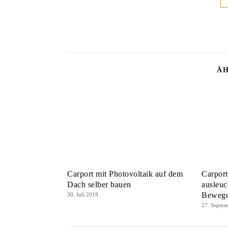
ÄH
Carport mit Photovoltaik auf dem
Carport
Dach selber bauen
ausleu
Bewegun
30. Juli 2019
27. Septe