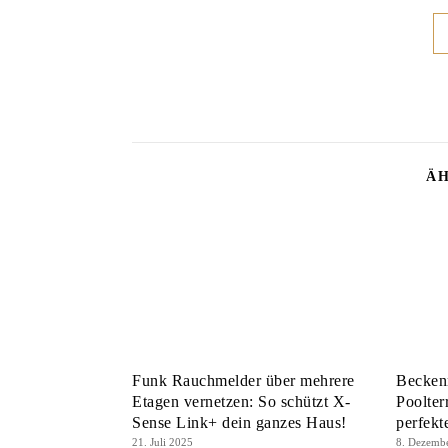
ÄH
Funk Rauchmelder über mehrere
Beckenr
Etagen vernetzen: So schützt X-
Poolter
Sense Link+ dein ganzes Haus!
perfek
21. Juli 2025
8. Dezemb