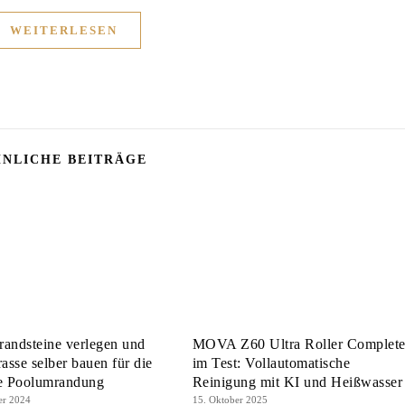
WEITERLESEN
NLICHE BEITRÄGE
andsteine verlegen und
MOVA Z60 Ultra Roller Complet
rasse selber bauen für die
im Test: Vollautomatische
te Poolumrandung
Reinigung mit KI und Heißwasser
er 2024
15. Oktober 2025