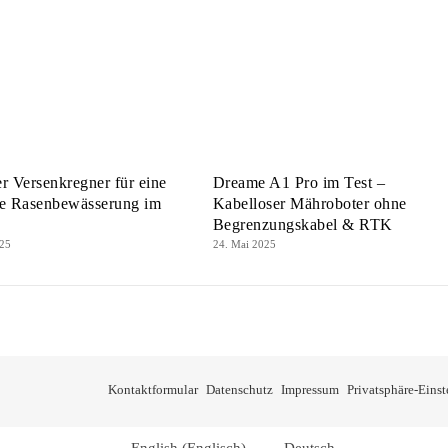
r Versenkregner für eine
Dreame A1 Pro im Test –
le Rasenbewässerung im
Kabelloser Mähroboter ohne
Begrenzungskabel & RTK
025
24. Mai 2025
Kontaktformular
Datenschutz
Impressum
Privatsphäre-Eins
English
(
Englisch
)
Deutsch