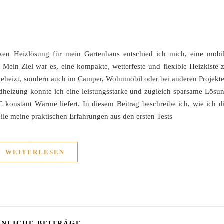
rken Heizlösung für mein Gartenhaus entschied ich mich, eine mobi
Mein Ziel war es, eine kompakte, wetterfeste und flexible Heizkiste 
g beheizt, sondern auch im Camper, Wohnmobil oder bei anderen Projekt
dheizung konnte ich eine leistungsstarke und zugleich sparsame Lösu
C konstant Wärme liefert. In diesem Beitrag beschreibe ich, wie ich d
ile meine praktischen Erfahrungen aus den ersten Tests
WEITERLESEN
NLICHE BEITRÄGE