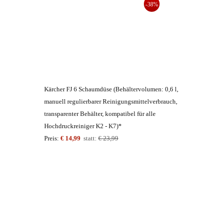
-38%
Kärcher FJ 6 Schaumdüse (Behältervolumen: 0,6 l,
manuell regulierbarer Reinigungsmittelverbrauch,
transparenter Behälter, kompatibel für alle
Hochdruckreiniger K2 - K7)*
Preis:
€ 14,99
statt:
€ 23,99