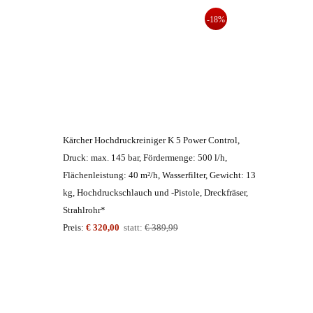
-18%
Kärcher Hochdruckreiniger K 5 Power Control,
Druck: max. 145 bar, Fördermenge: 500 l/h,
Flächenleistung: 40 m²/h, Wasserfilter, Gewicht: 13
kg, Hochdruckschlauch und -Pistole, Dreckfräser,
Strahlrohr*
Preis:
€ 320,00
statt:
€ 389,99