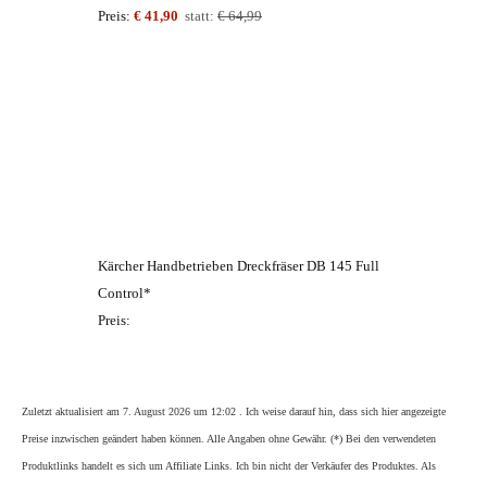
Preis:
€ 41,90
statt:
€ 64,99
Kärcher Handbetrieben Dreckfräser DB 145 Full
Control*
Preis:
Zuletzt aktualisiert am 7. August 2026 um 12:02 . Ich weise darauf hin, dass sich hier angezeigte
Preise inzwischen geändert haben können. Alle Angaben ohne Gewähr. (*) Bei den verwendeten
Produktlinks handelt es sich um Affiliate Links. Ich bin nicht der Verkäufer des Produktes. Als