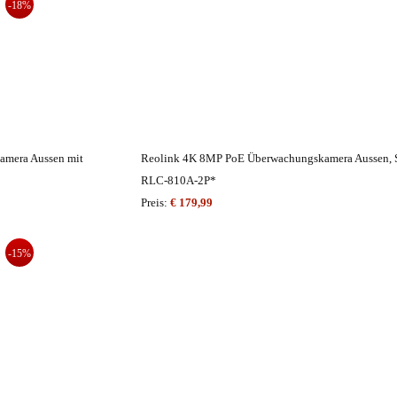
-18%
amera Aussen mit
Reolink 4K 8MP PoE Überwachungskamera Aussen, 
RLC-810A-2P*
Preis:
€ 179,99
-15%