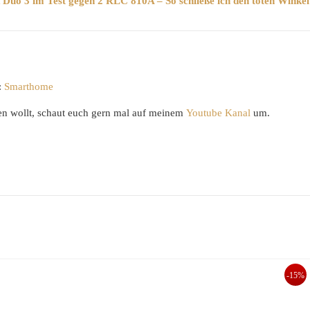
 Duo 3 im Test gegen 2 RLC 810A – So schließe ich den toten Winkel
:
Smarthome
en wollt, schaut euch gern mal auf meinem
Youtube Kanal
um.
-15%