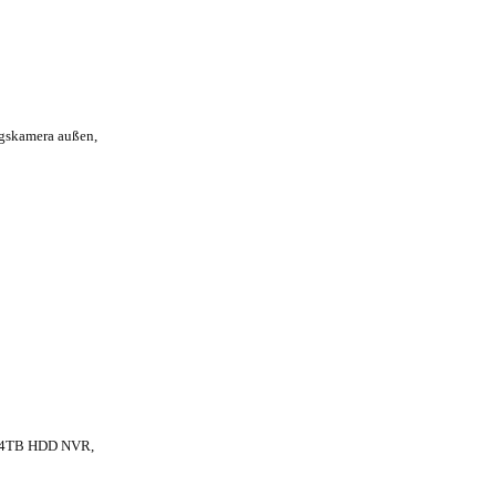
gskamera außen,
H 4TB HDD NVR,