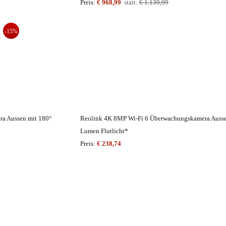
Preis:
€ 968,99
statt:
€ 1.139,99
-15%
a Aussen mit 180°
Reolink 4K 8MP Wi-Fi 6 Überwachungskamera Ausse
Lumen Flutlicht*
Preis:
€ 238,74