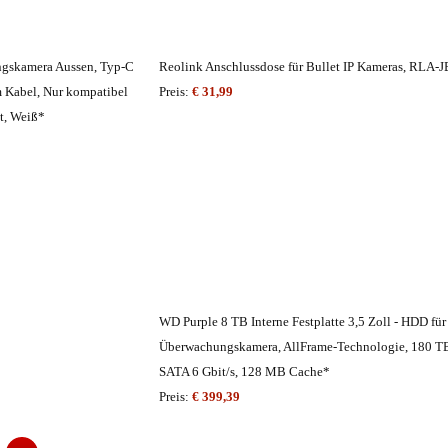
ngskamera Aussen, Typ-C
Reolink Anschlussdose für Bullet IP Kameras, RLA-
4m Kabel, Nur kompatibel
Preis:
€ 31,99
st, Weiß*
WD Purple 8 TB Interne Festplatte 3,5 Zoll - HDD für
Überwachungskamera, AllFrame-Technologie, 180 TB
SATA 6 Gbit/s, 128 MB Cache*
Preis:
€ 399,39