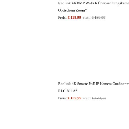
Reolink 4K 8MP Wi-Fi 6 Überwachungskamer
Optischem Zoom*
Preis:
€ 118,99
statt:
€ 139,99
Reolink 4K Smarte PoE IP Kamera Outdoor m
RLC-811A*
Preis:
€ 109,99
statt:
€ 129,99