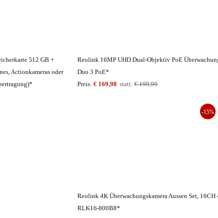
icherkarte 512 GB +
Reolink 16MP UHD Dual-Objektiv PoE Überwachun
es, Actionkameras oder
Duo 3 PoE*
bertragung)*
Preis:
€ 169,98
statt:
€ 199,99
-15%
Reolink 4K Überwachungskamera Aussen Set, 16C
RLK16-800B8*