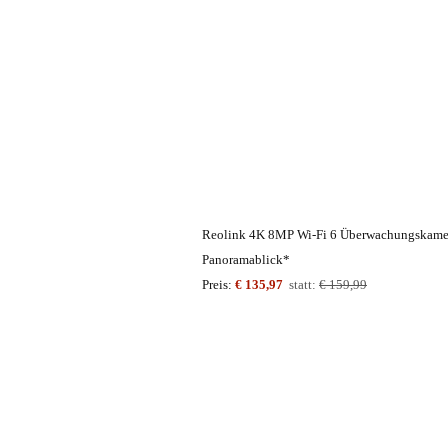
Reolink 4K 8MP Wi-Fi 6 Überwachungskamer
Panoramablick*
Preis:
€ 135,97
statt:
€ 159,99