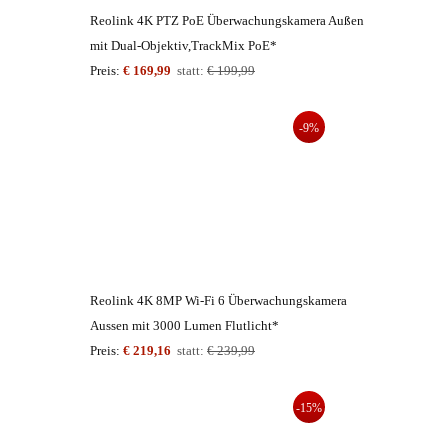
Reolink 4K PTZ PoE Überwachungskamera Außen
mit Dual-Objektiv,TrackMix PoE*
Preis:
€ 169,99
statt:
€ 199,99
-9%
Reolink 4K 8MP Wi-Fi 6 Überwachungskamera
Aussen mit 3000 Lumen Flutlicht*
Preis:
€ 219,16
statt:
€ 239,99
-15%