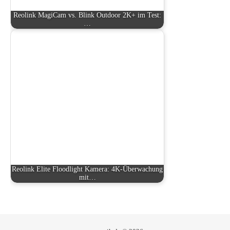
Reolink MagiCam vs. Blink Outdoor 2K+ im Test:
…
Reolink Elite Floodlight Kamera: 4K-Überwachung
mit…