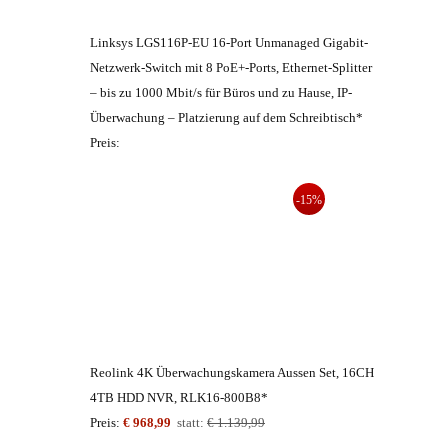
Linksys LGS116P-EU 16-Port Unmanaged Gigabit-
Netzwerk-Switch mit 8 PoE+-Ports, Ethernet-Splitter
– bis zu 1000 Mbit/s für Büros und zu Hause, IP-
Überwachung – Platzierung auf dem Schreibtisch*
Preis:
-15%
Reolink 4K Überwachungskamera Aussen Set, 16CH
4TB HDD NVR, RLK16-800B8*
Preis:
€ 968,99
statt:
€ 1.139,99