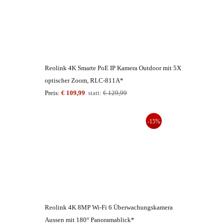
Reolink 4K Smarte PoE IP Kamera Outdoor mit 5X
optischer Zoom, RLC-811A*
Preis:
€ 109,99
statt:
€ 129,99
-15%
Reolink 4K 8MP Wi-Fi 6 Überwachungskamera
Aussen mit 180° Panoramablick*