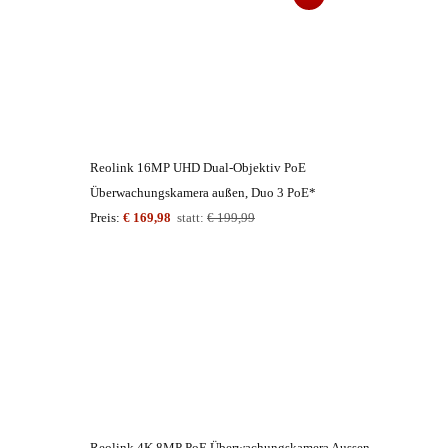
Reolink 16MP UHD Dual-Objektiv PoE
Überwachungskamera außen, Duo 3 PoE*
Preis:
€ 169,98
statt:
€ 199,99
Reolink 4K 8MP PoE Überwachungskamera Aussen,