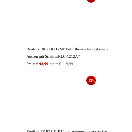
Reolink Ultra HD 12MP PoE Überwachungskamera
Aussen mit Strahler,RLC-1212A*
Preis:
€ 98,99
statt:
€ 119,99
-15%
Reolink 4K PTZ PoE Überwachungskamera Außen