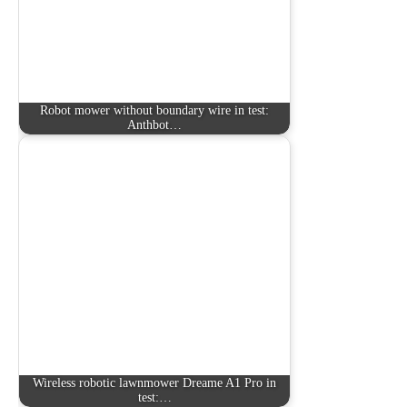
Robot mower without boundary wire in test:
Anthbot…
Wireless robotic lawnmower Dreame A1 Pro in
test:…