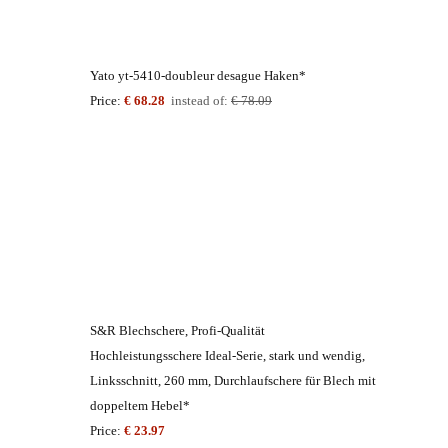
Yato yt-5410-doubleur desague Haken*
Price:
€ 68.28
instead of:
€ 78.09
S&R Blechschere, Profi-Qualität
Hochleistungsschere Ideal-Serie, stark und wendig,
Linksschnitt, 260 mm, Durchlaufschere für Blech mit
doppeltem Hebel*
Price:
€ 23.97