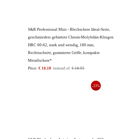
S&R Professional Mini - Blechschere Ideal-Serie,
geschmiedete gehärtete Chrom-Molybdän-Klingen
HRC 60-62, stark und wendig, 180 mm,
Rechtsschnitt, gummierte Griffe, kompakte
Metallschere*
Price:
€ 16.10
instead of:
€ 18.95
-33%