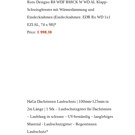
Roto Designo R8 WDF R88CK W WD AL Klapp-
Schwingfenster mit Wärmedämmung und
Eindeckrahmen (Eindeckrahmen: EDR Rx WD 1x1
EZI AL, 74 x 98)*
Price:
€ 998.30
HaGa Dachrinnen Laubschutz | 100mm-125mm in
2m Länge | 1 Stk – Laubschutzgitter für Dachrinnen
– Laubfang in schwarz – UV-beständig – langlebiges
Material - Laubschutzgitter – Regenrinnen
Laubschutz*