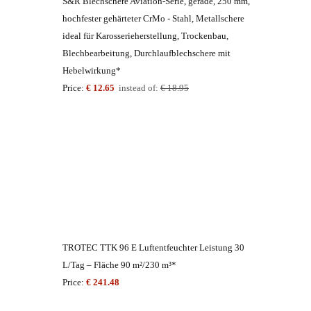
S&R Blechschere Aviation-Serie, gerade, 250 mm,
hochfester gehärteter CrMo - Stahl, Metallschere
ideal für Karosserieherstellung, Trockenbau,
Blechbearbeitung, Durchlaufblechschere mit
Hebelwirkung*
Price:
€ 12.65
instead of:
€ 18.95
TROTEC TTK 96 E Luftentfeuchter Leistung 30
L/Tag – Fläche 90 m²/230 m³*
Price:
€ 241.48