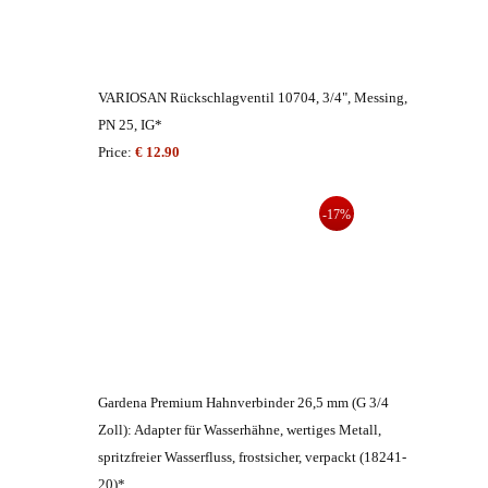
VARIOSAN Rückschlagventil 10704, 3/4", Messing,
PN 25, IG*
Price:
€ 12.90
-17%
Gardena Premium Hahnverbinder 26,5 mm (G 3/4
Zoll): Adapter für Wasserhähne, wertiges Metall,
spritzfreier Wasserfluss, frostsicher, verpackt (18241-
20)*